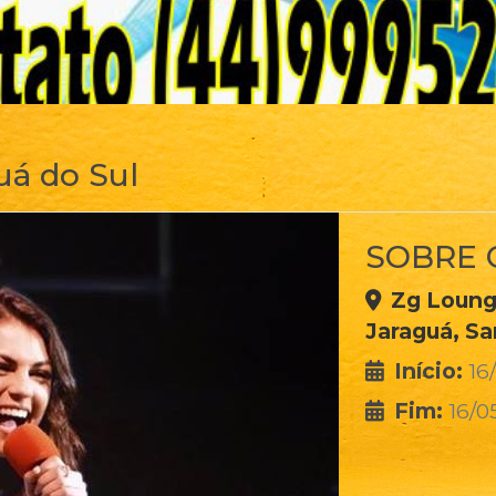
uá do Sul
SOBRE 
Zg Lounge
Jaraguá, Sa
Início:
16
Fim:
16/0