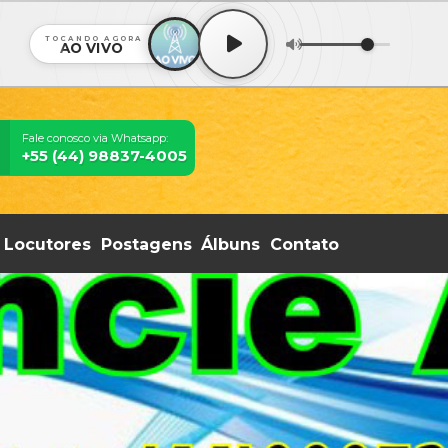
TOCANDO AGORA
AO VIVO
Fale conosco via Whatsapp:
+55 (44) 98837-4005
Locutores
Postagens
Álbuns
Contato