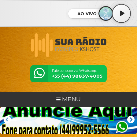
AO VIVO
Fale conosco via Whatsapp:
+55 (44) 98837-4005
MENU